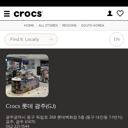
HOME
/
ALL STORES
/
REGIONS
/
SOUTH KOREA
EN
Crocs 롯데 광주(GJ)
광주광역시 동구 독립로 268 롯데백화점 5층 (동구 대인동 7-1번지)
광주, 광주 61470
062-221-1544