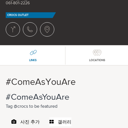
061-801-2226
CROCS OUTLET
LINKS
LOCATIONS
#ComeAsYouAre