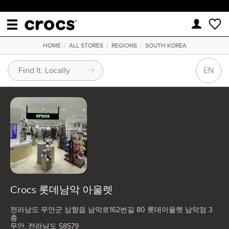
HOME
/
ALL STORES
/
REGIONS
/
SOUTH KOREA
EN
Crocs 롯데남악 아울렛
전라남도 무안군 삼향읍 남악로162번길 80 롯데아울렛 남악점 3
층
무안, 전라남도 58579