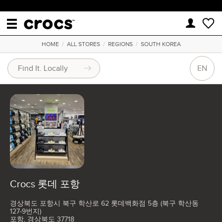
HOME
/
ALL STORES
/
REGIONS
/
SOUTH KOREA
EN
Crocs 롯데 포항
경상북도 포항시 북구 학산로 62 롯데백화점 5층 (북구 학산동
127-9번지)
포항, 경상북도 37718