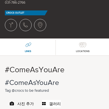
031-786-2766
CROCS OUTLET
LINKS
LOCATIONS
#ComeAsYouAre