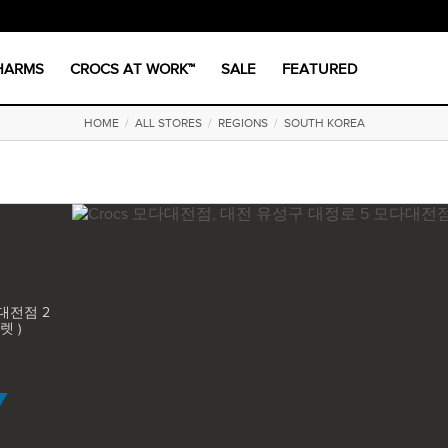
CHARMS
CROCS AT WORK™
SALE
FEATURED
HOME
/
ALL STORES
/
REGIONS
/
SOUTH KOREA
대전점 2
렛 )