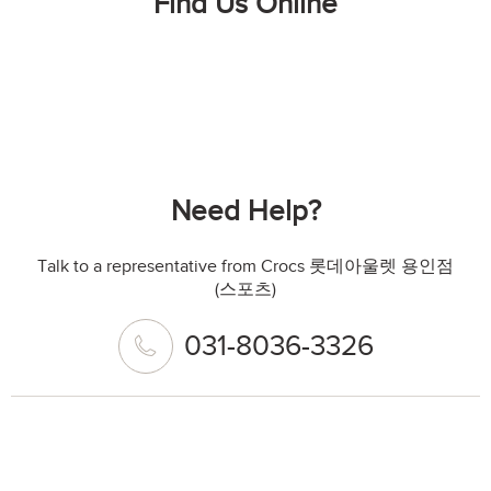
Find Us Online
Need Help?
Talk to a representative from Crocs 롯데아울렛 용인점
(스포츠)
031-8036-3326