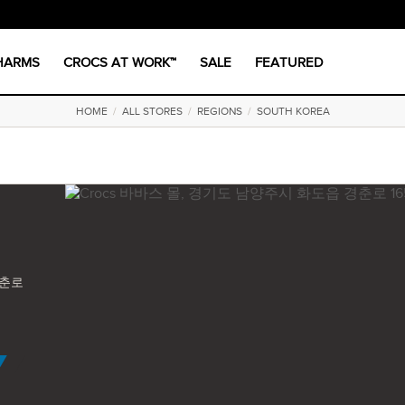
CHARMS
CROCS AT WORK™
SALE
FEATURED
HOME
/
ALL STORES
/
REGIONS
/
SOUTH KOREA
경춘로