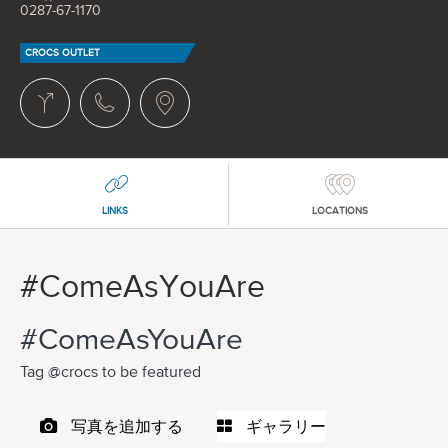
0287-67-1170
CROCS OUTLET
LINKS
LOCATIONS
#ComeAsYouAre