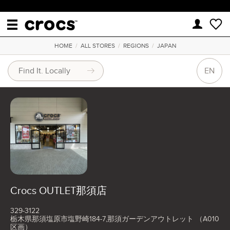
HOME
/
ALL STORES
/
REGIONS
/
JAPAN
EN
Crocs OUTLET那須店
329-3122
栃木県那須塩原市塩野崎184-7,那須ガーデンアウトレット （A010
区画）