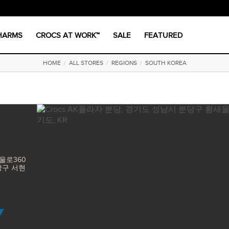
CHARMS
CROCS AT WORK™
SALE
FEATURED
HOME
/
ALL STORES
/
REGIONS
/
SOUTH KOREA
울로360
분당구 서현