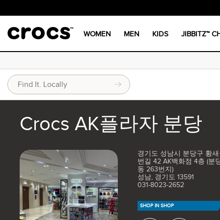
WOMEN
MEN
KIDS
JIBBITZ™ 
Crocs AK플라자 분당
경기도 성남시 분당구 황새
번길 42 AK백화점 4층 (
동 263번지)
성남, 경기도 13591
031-8023-2652
SHOP IN SHOP