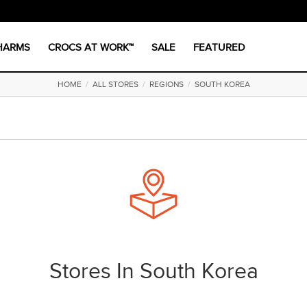
CHARMS
CROCS AT WORK™
SALE
FEATURED
HOME
/
ALL STORES
/
REGIONS
/
SOUTH KOREA
Stores In South Korea