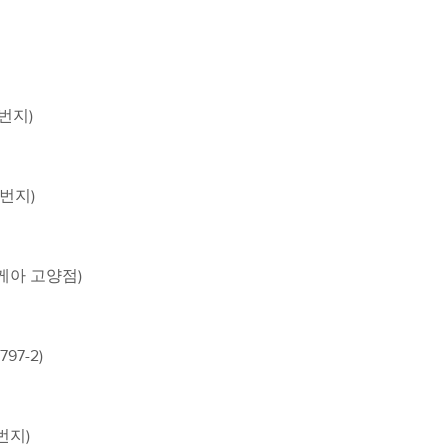
번지)
 번지)
케아 고양점)
7-2)
번지)