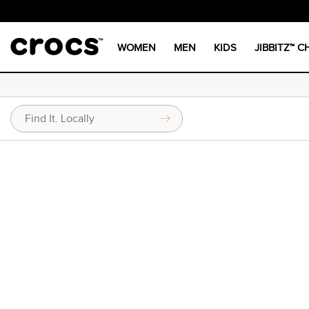
WOMEN
MEN
KIDS
JIBBITZ™ 