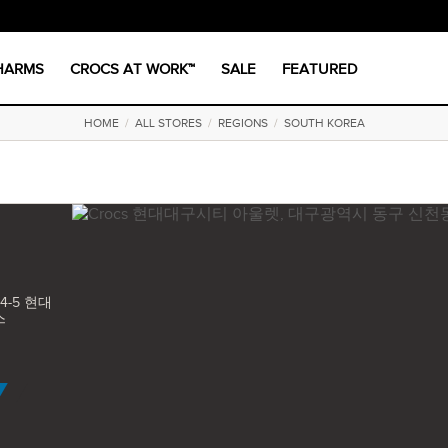
CHARMS
CROCS AT WORK™
SALE
FEATURED
HOME
/
ALL STORES
/
REGIONS
/
SOUTH KOREA
-5 현대
스