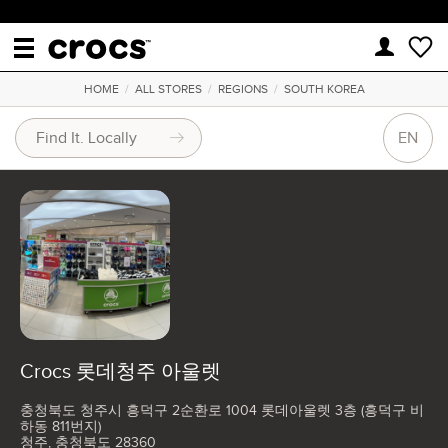
HOME
/
ALL STORES
/
REGIONS
/
SOUTH KOREA
EN
Crocs 롯데청주 아울렛
충청북도 청주시 흥덕구 2순환로 1004 롯데아울렛 3층 (흥덕구 비
하동 811번지)
청주, 충청북도 28360