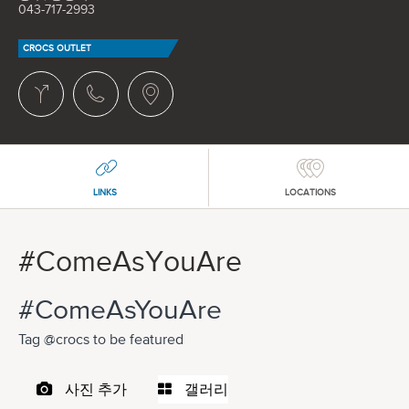
043-717-2993
CROCS OUTLET
LINKS
LOCATIONS
#ComeAsYouAre