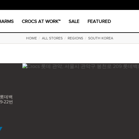
CHARMS
CROCS AT WORK™
SALE
FEATURED
HOME
/
ALL STORES
/
REGIONS
/
SOUTH KOREA
 롯데백
9-22번