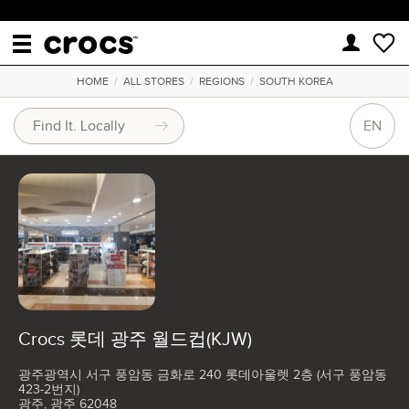
HOME
/
ALL STORES
/
REGIONS
/
SOUTH KOREA
EN
Crocs 롯데 광주 월드컵(KJW)
광주광역시 서구 풍암동 금화로 240 롯데아울렛 2층 (서구 풍암동
423-2번지)
광주, 광주 62048