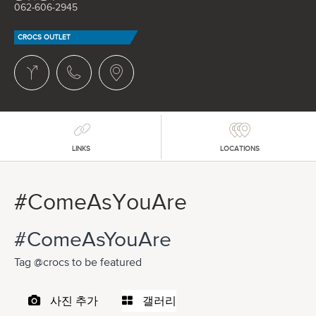
062-606-2945
CROCS OUTLET
LINKS
LOCATIONS
#ComeAsYouAre