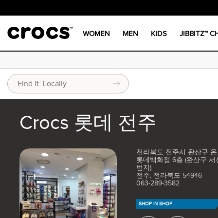
WOMEN
MEN
KIDS
JIBBITZ™ 
Crocs 롯데 전주
전라북도 전주시 완산구 온
롯데백화점 6층 (완산구 서신
번지)
전주, 전라북도 54946
063-289-3582
SHOP IN SHOP