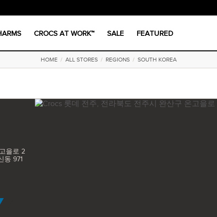
CHARMS
CROCS AT WORK™
SALE
FEATURED
HOME
/
ALL STORES
/
REGIONS
/
SOUTH KOREA
고을로 2
동 971