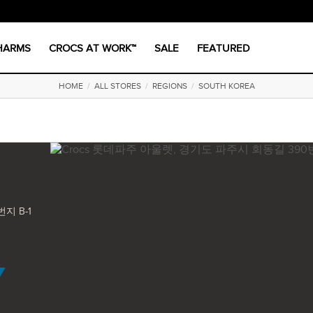
CHARMS
CROCS AT WORK™
SALE
FEATURED
HOME
/
ALL STORES
/
REGIONS
/
SOUTH KOREA
지 B-1