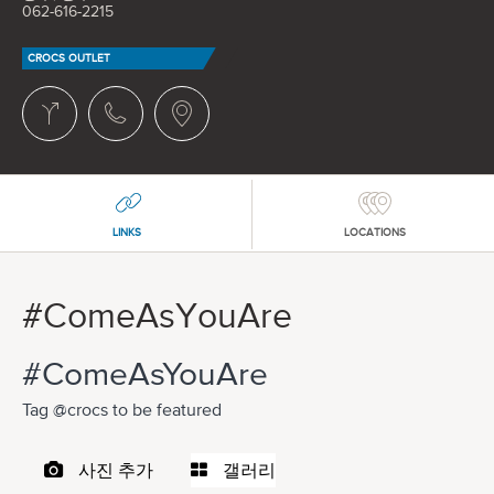
062-616-2215
CROCS OUTLET
LINKS
LOCATIONS
#ComeAsYouAre