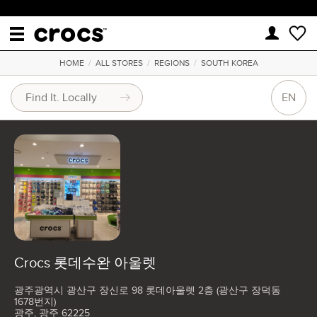
HOME
/
ALL STORES
/
REGIONS
/
SOUTH KOREA
EN
Crocs 롯데수완 아울렛
광주광역시 광산구 장신로 98 롯데아울렛 2층 (광산구 장덕동
1678번지)
광주, 광주 62225