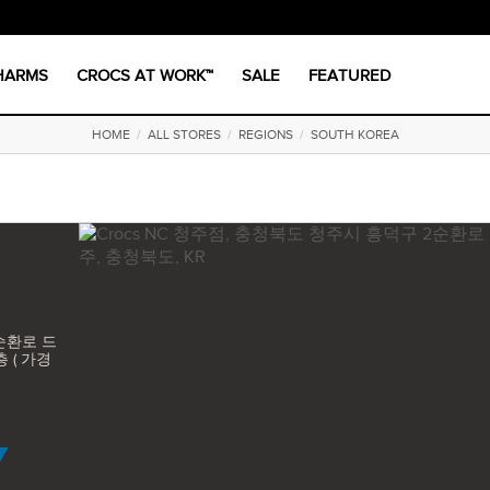
CHARMS
CROCS AT WORK™
SALE
FEATURED
HOME
/
ALL STORES
/
REGIONS
/
SOUTH KOREA
순환로 드
 ( 가경