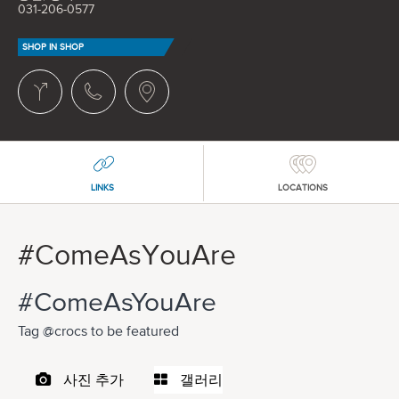
031-206-0577
SHOP IN SHOP
LINKS
LOCATIONS
#ComeAsYouAre