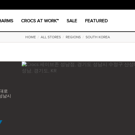
CHARMS
CROCS AT WORK™
SALE
FEATURED
HOME
/
ALL STORES
/
REGIONS
/
SOUTH KOREA
성대로
 성남시