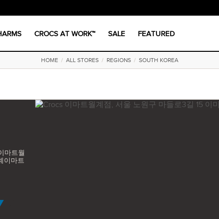
CHARMS
CROCS AT WORK™
SALE
FEATURED
HOME
/
ALL STORES
/
REGIONS
/
SOUTH KOREA
 이마트월
 월계이마트