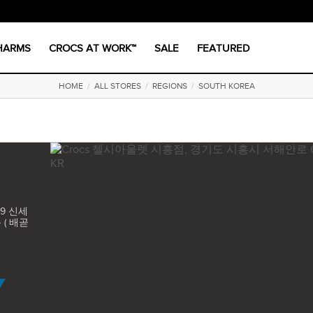
CHARMS
CROCS AT WORK™
SALE
FEATURED
HOME
/
ALL STORES
/
REGIONS
/
SOUTH KOREA
9 신세
( 배곧